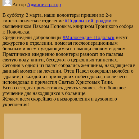
Автор
Администратор
В субботу, 2 марта, наши волонтеры пришли во 2-е
гинекологическое отделение
#Подольский_роддом
со
священником Павлом Поповым, клириком Троицкого собора
г. Подольска.
Среди недели добровольцы
#Милосердие_Подольск
несут
дежурство в отделении, помогая послеоперационным
больным и всем нуждающимся в помощи словом и делом.
Практически ежедневно волонтеры разносят по палатам
святую воду, книги, беседуют о церковных таинствах.
Сегодня в одной из палат собрались женщины, находящиеся в
данный момент на лечении. Отец Павел совершил молебен о
здравии, с каждой из пришедших побеседовал, после чего
исповедовал и причастил Святых Христовых Таин.
Всего сегодня причастилось девять человек. Это большое
утешение для находящихся в больнице.
Желаем всем скорейшего выздоровления и духовного
укрепления!