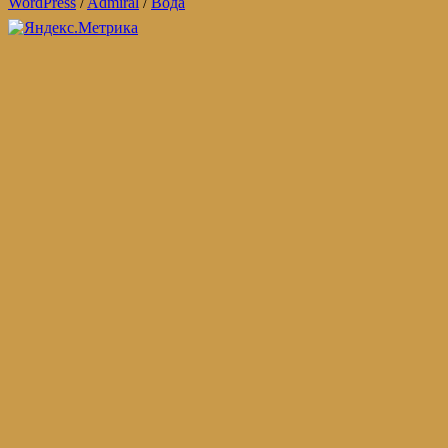
WordPress
/
Admiral
/
Вода