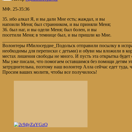
МФ. 25-35:36
35. ибо алкал Я, и вы дали Мне есть; жаждал, и вы
напоили Меня; был странником, и вы приняли Меня;
36. был наг, и вы одели Меня; был болен, и вы
посетили Меня; в темнице был, и вы пришли ко Мне.
_______________________________________________________
Волонтеры #Милосердие_Подольск отправили посылку в исправи
необходимы для переписки с детьми) и обуви мы вложили в кор
местах лишения свободы не много. И пусть эта открытка буд
Мы уже писали, что помогаем оставшимся без помощи детям это
затруднительна, поэтому наш волонтер Алла сейчас едет туда,
Просим ваших молитв, чтобы все получилось!