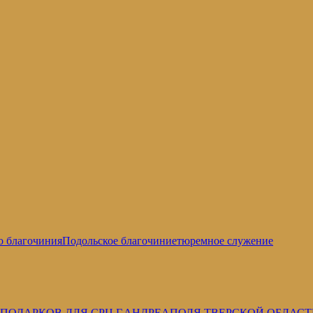
о благочиния
Подольское благочиние
тюремное служение
 ПОДАРКОВ ДЛЯ СРЦ Г.АНДРЕАПОЛЯ ТВЕРСКОЙ ОБЛАС