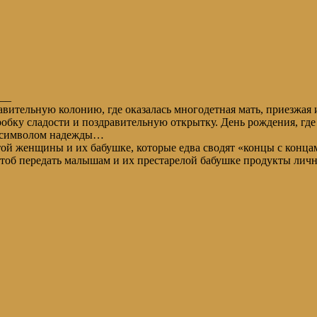
__
тельную колонию, где оказалась многодетная мать, приезжая и
обку сладости и поздравительную открытку. День рождения, где 
ет символом надежды…
й женщины и их бабушке, которые едва сводят «концы с концами
 чтоб передать малышам и их престарелой бабушке продукты личн