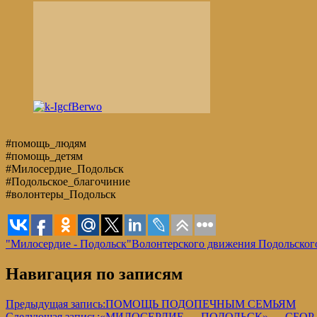
#помощь_людям
#помощь_детям
#Милосердие_Подольск
#Подольское_благочиние
#волонтеры_Подольск
"Милосердие - Подольск"
Волонтерского движения Подольског
Навигация по записям
Предыдущая запись:
ПОМОЩЬ ПОДОПЕЧНЫМ СЕМЬЯМ
Следующая запись:
«МИЛОСЕРДИЕ — ПОДОЛЬСК» — СБОР