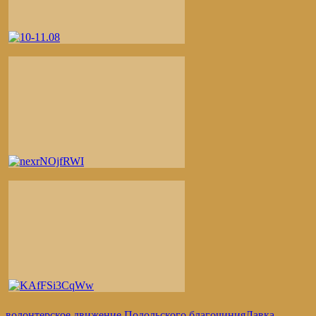
волонтерское движение Подольского благочиния
Лавка