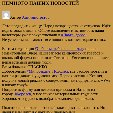
НЕМНОГО НАШИХ НОВОСТЕЙ
Автор
Администратор
Лето подходит к концу. Народ возвращается из отпусков. Идёт
подготовка к школе. Общее оживление и активность наши
волонтеры уже прочувствовали в
#Лавка_добра
.
Не успеваем выставлять все новости, вот некоторые из них:
В этом году акция
#Соберем_ребенка_в_школу
прошла
замечательно! Вчера наши запасы канцелярских товаров и
школьной формы пополнили Светлана, Евгения и оставшиеся
неизвестными добрые люди.
Всем большое СПАСИБО!
Добровольцы
#Милосердие_Подольск
все рассортировали и
начали раздавать нуждающимся. Первоклассница Ксения,
получив новый рюкзак с содержимым, аж подпрыгнула: «Уже
в школу хочу!»
Попросить форму для девочки приехала и Наталья из
города
#Королёв
, у нее сейчас материальные трудности.
Хорошо, что удалось подобрать комплект для школы.
Подготовка к школе — это всё-таки приятные хлопоты. Но
люди к нам идут и с другими проблемами.