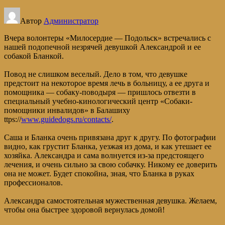
Автор
Администратор
Вчера волонтеры «Милосердие — Подольск» встречались с
нашей подопечной незрячей девушкой Александрой и ее
собакой Бланкой.
Повод не слишком веселый. Дело в том, что девушке
предстоит на некоторое время лечь в больницу, а ее друга и
помощника — собаку-поводыря — пришлось отвезти в
специальный учебно-кинологический центр «Собаки-
помощники инвалидов» в Балашиху
ttps://
www.guidedogs.ru/contacts/
.
Саша и Бланка очень привязана друг к другу. По фотографии
видно, как грустит Бланка, уезжая из дома, и как утешает ее
хозяйка. Александра и сама волнуется из-за предстоящего
лечения, и очень сильно за свою собачку. Никому ее доверить
она не может. Будет спокойна, зная, что Бланка в руках
профессионалов.
Александра самостоятельная мужественная девушка. Желаем,
чтобы она быстрее здоровой вернулась домой!