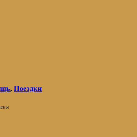
ощь
,
Поездки
чены