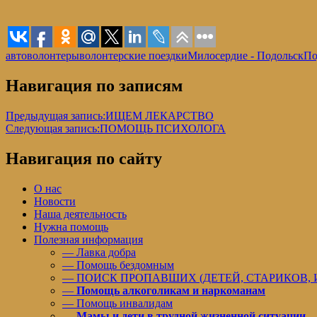
автоволонтеры
волонтерские поездки
Милосердие - Подольск
По
Навигация по записям
Предыдущая запись:
ИЩЕМ ЛЕКАРСТВО
Следующая запись:
ПОМОЩЬ ПСИХОЛОГА
Навигация по сайту
О нас
Новости
Наша деятельность
Нужна помощь
Полезная информация
— Лавка добра
— Помощь бездомным
— ПОИСК ПРОПАВШИХ (ДЕТЕЙ, СТАРИКОВ,
—
Помощь алкоголикам и наркоманам
— Помощь инвалидам
—
Мамы и дети в трудной жизненной ситуации