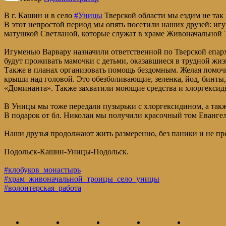
В г. Кашин и в село
#Уницы
Тверской области мы ездим не так ч
В этот непростой период мы опять посетили наших друзей: иг
матушкой Светланой, которые служат в храме Живоначальной 
Игуменью Варвару назначили ответственной по Тверской епархи
будут проживать мамочки с детьми, оказавшиеся в трудной жи
Также в планах организовать помощь бездомным. Желая помочь
крыши над головой. Это обезболивающие, зеленка, йод, бинты
«Доминанта». Также захватили моющие средства и хлоргексид
В Уницы мы тоже передали пузырьки с хлоргексидином, а так
В подарок от бл. Николаи мы получили красочный том Евангел
Наши друзья продолжают жить размеренно, без паники и не п
Подольск-Кашин-Уницы-Подольск.
#клобуков_монастырь
#храм_живоначальной_троицы_село_уницы
#волонтерская_работа