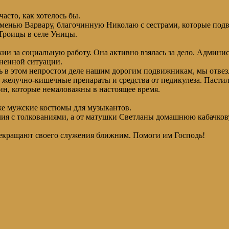
асто, как хотелось бы.
уменью Варвару, благочинную Николаю с сестрами, которые под
Троицы в селе Уницы.
и за социальную работу. Она активно взялась за дело. Админис
зненной ситуации.
 в этом непростом деле нашим дорогим подвижникам, мы отвезл
, желучно-кишечные препараты и средства от педикулеза. Пасти
ин, которые немаловажны в настоящее время.
же мужские костюмы для музыкантов.
ия с толкованиями, а от матушки Светланы домашнюю кабачкову
рекращают своего служения ближним. Помоги им Господь!