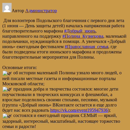
Автор
Администратор
Для волонтеров Подольского благочиния с первого дня лета
(1 июня — День защиты детей) началась напряженная работа
благотворительного марафона
#Добрый_июнь
,
направленного на поддержку
#Полина_Кузнецова
, маленькой
подольчанки, нуждающейся в помощи. А увенчался «Добрый
июнь» ежегодным фестивалем
#Православная_семья
, где
были подведены итоги июньского марафона и продолжены
благотворительные мероприятия для Полины.
Основные итоги:
об истории маленькой Полины узнало много людей, о
ней писали местные газеты и информационные порталы
Московской области;
праздник добра и творчества состоялся: многие дети
поучаствовали в творческих конкурсах и флешмобах, а
взрослые поделились своими стихами, песнями, музыкой
(группа «Добрый июнь» ВКонтакте остается и еще долго
будет нас всех радовать
https://vk.com/event195947936
);
состоялся и ежегодный праздник СЕМЬИ — яркий,
задорный, интересный, масштабный, настоящее торжество
семьи и радости!