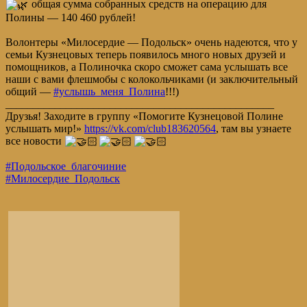
общая сумма собранных средств на операцию для
Полины — 140 460 рублей!
Волонтеры «Милосердие — Подольск» очень надеются, что у
семьи Кузнецовых теперь появилось много новых друзей и
помощников, а Полиночка скоро сможет сама услышать все
наши с вами флешмобы с колокольчиками (и заключительный
общий —
#услышь_меня_Полина
!!!)
_________________________________________________
Друзья! Заходите в группу «Помогите Кузнецовой Полине
услышать мир!»
https://vk.com/club183620564
, там вы узнаете
все новости
#Подольское_благочиние
#Милосердие_Подольск