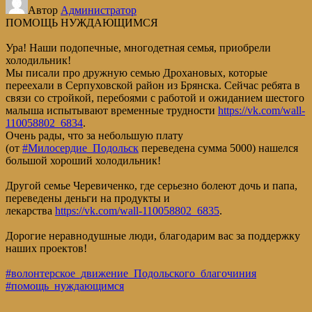
Автор
Администратор
ПОМОЩЬ НУЖДАЮЩИМСЯ
Ура! Наши подопечные, многодетная семья, приобрели
холодильник!
Мы писали про дружную семью Дрохановых, которые
переехали в Серпуховской район из Брянска. Сейчас ребята в
связи со стройкой, перебоями с работой и ожиданием шестого
малыша испытывают временные трудности
https://vk.com/wall-
110058802_6834
.
Очень рады, что за небольшую плату
(от
#Милосердие_Подольск
переведена сумма 5000) нашелся
большой хороший холодильник!
Другой семье Черевиченко, где серьезно болеют дочь и папа,
переведены деньги на продукты и
лекарства
https://vk.com/wall-110058802_6835
.
Дорогие неравнодушные люди, благодарим вас за поддержку
наших проектов!
#волонтерское_движение_Подольского_благочиния
#помощь_нуждающимся