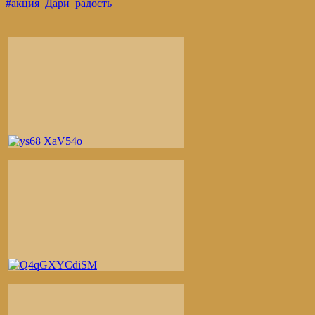
#акция_Дари_радость