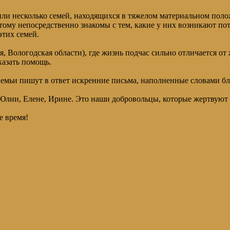
или несколько семей, находящихся в тяжелом материальном поло
этому непосредственно знакомы с тем, какие у них возникают п
этих семей.
я, Вологодская области), где жизнь подчас сильно отличается 
казать помощь.
 Семьи пишут в ответ искренние письма, наполненные словами бл
лии, Елене, Ирине. Это наши добровольцы, которые жертвуют св
е время!