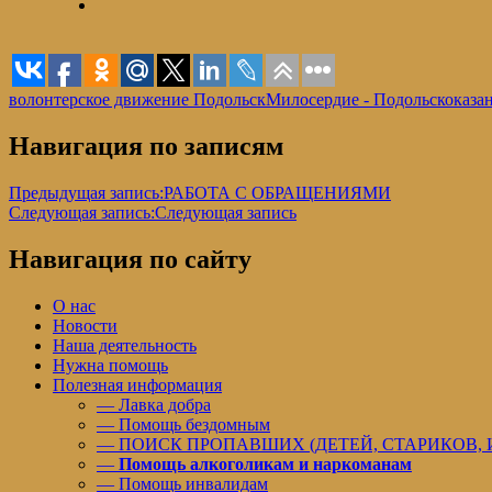
волонтерское движение Подольск
Милосердие - Подольск
оказа
Навигация по записям
Предыдущая запись:
РАБОТА С ОБРАЩЕНИЯМИ
Следующая запись:
Следующая запись
Навигация по сайту
О нас
Новости
Наша деятельность
Нужна помощь
Полезная информация
— Лавка добра
— Помощь бездомным
— ПОИСК ПРОПАВШИХ (ДЕТЕЙ, СТАРИКОВ,
—
Помощь алкоголикам и наркоманам
— Помощь инвалидам