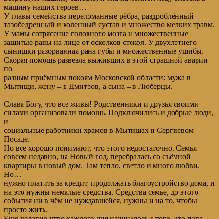
машину наших героев…
У главы семейства переломанные рёбра, раздроблённый
тазобедренный и коленный сустав и множество мелких травм.
У мамы сотрясение головного мозга и множественные
зашитые раны на лице от осколков стекол. У двухлетнего
сынишки разорванная рана губы и множественные ушибы.
Скорая помощь развезла выживших в этой страшной аварии
по
разным приёмным покоям Московской области: мужа в
Мытищи, жену – в Дмитров, а сына – в Люберцы.
Слава Богу, что все живы! Родственники и друзья своими
силами организовали помощь. Подключились и добрые люди,
и
социальные работники храмов в Мытищах и Сергиевом
Посаде.
Но все хорошо понимают, что этого недостаточно. Семья
совсем недавно, на Новый год, перебралась со съёмной
квартиры в новый дом. Там тепло, светло и много любви.
Но…
нужно платить за кредит, продолжать благоустройство дома, и
на это нужны немалые средства. Средства семье, до этого
события ни в чём не нуждавшейся, нужны и на то, чтобы
просто жить.
Еще недавно утро каждого дня начиналось с того, что папа