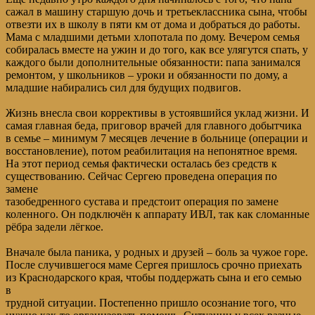
сажал в машину старшую дочь и третьеклассника сына, чтобы
отвезти их в школу в пяти км от дома и добраться до работы.
Мама с младшими детьми хлопотала по дому. Вечером семья
собиралась вместе на ужин и до того, как все улягутся спать, у
каждого были дополнительные обязанности: папа занимался
ремонтом, у школьников – уроки и обязанности по дому, а
младшие набирались сил для будущих подвигов.
Жизнь внесла свои коррективы в устоявшийся уклад жизни. И
самая главная беда, приговор врачей для главного добытчика
в семье – минимум 7 месяцев лечение в больнице (операции и
восстановление), потом реабилитация на непонятное время.
На этот период семья фактически осталась без средств к
существованию. Сейчас Сергею проведена операция по
замене
тазобедренного сустава и предстоит операция по замене
коленного. Он подключён к аппарату ИВЛ, так как сломанные
рёбра задели лёгкое.
Вначале была паника, у родных и друзей – боль за чужое горе.
После случившегося маме Сергея пришлось срочно приехать
из Краснодарского края, чтобы поддержать сына и его семью
в
трудной ситуации. Постепенно пришло осознание того, что