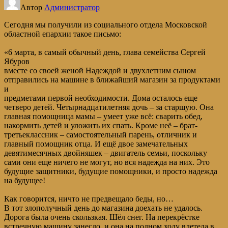
Автор
Администратор
Сегодня мы получили из социального отдела Московской
областной епархии такое письмо:
«6 марта, в самый обычный день, глава семейства Сергей
Ябуров
вместе со своей женой Надеждой и двухлетним сыном
отправились на машине в ближайший магазин за продуктами
и
предметами первой необходимости. Дома осталось еще
четверо детей. Четырнадцатилетняя дочь – за старшую. Она
главная помощница мамы – умеет уже всё: сварить обед,
накормить детей и уложить их спать. Кроме неё – брат-
третьеклассник – самостоятельный парень, отличник и
главный помощник отца. И ещё двое замечательных
девятимесячных двойняшек – двигатель семьи, поскольку
сами они еще ничего не могут, но вся надежда на них. Это
будущие защитники, будущие помощники, и просто надежда
на будущее!
Как говорится, ничто не предвещало беды, но…
В тот злополучный день до магазина доехать не удалось.
Дорога была очень скользкая. Шёл снег. На перекрёстке
встречную машину занесло, и она на полном ходу влетела в