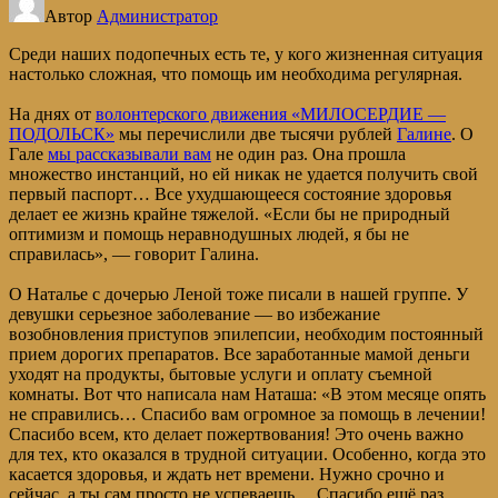
Автор
Администратор
Среди наших подопечных есть те, у кого жизненная ситуация
настолько сложная, что помощь им необходима регулярная.
На днях от
волонтерского движения «МИЛОСЕРДИЕ —
ПОДОЛЬСК»
мы перечислили две тысячи рублей
Галине
. О
Гале
мы рассказывали вам
не один раз. Она прошла
множество инстанций, но ей никак не удается получить свой
первый паспорт… Все ухудшающееся состояние здоровья
делает ее жизнь крайне тяжелой. «Если бы не природный
оптимизм и помощь неравнодушных людей, я бы не
справилась», — говорит Галина.
О Наталье с дочерью Леной тоже писали в нашей группе. У
девушки серьезное заболевание — во избежание
возобновления приступов эпилепсии, необходим постоянный
прием дорогих препаратов. Все заработанные мамой деньги
уходят на продукты, бытовые услуги и оплату съемной
комнаты. Вот что написала нам Наташа: «В этом месяце опять
не справились… Спасибо вам огромное за помощь в лечении!
Спасибо всем, кто делает пожертвования! Это очень важно
для тех, кто оказался в трудной ситуации. Особенно, когда это
касается здоровья, и ждать нет времени. Нужно срочно и
сейчас, а ты сам просто не успеваешь… Спасибо ещё раз