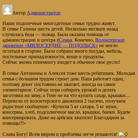
Автор
Администратор
Наши подопечные многодетные семьи трудно живут.
В семье Галины шесть детей. Несколько месяцев назад
случилась беда — пожар. Была оказана помощь от
администрации и центра
#Семья
. Конечно,
Волонтерское
движение «МИЛОСЕРДИЕ — ПОДОЛЬСК»
не могло
остаться в стороне. Было собрано много посуды, мебель,
постельные принадлежности, вещи и продукты.
Сейчас жизнь понемногу входит в обычное свое русло!
В семье Антонины и Алексея тоже шесть ребятишек. Молодая
семья с большим трудом строит дом. Папа работает один,
поэтому денег постоянно не хватает, иногда на самое
элементарное. Сейчас пора собирать урожай и делать
заготовки на зиму, а Тоне не на что купить сахар, крышки…
Перевели от волонтерского движения 2 тысячи, получаем
радостное сообщение: «Купили 5 кг сахара, 5 кг муки,
консервы, хлеб, подсолнечное масло, крышки, банки. Будем
консервировать. Даже на арбузик хватило! Благодарим за
помощь!!!»
Слава Богу! Всем миром и проблемы легче решаются!