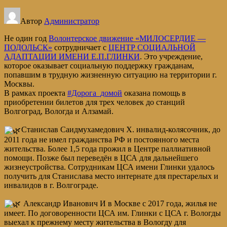
Автор
Администратор
Не один год
Волонтерское движение «МИЛОСЕРДИЕ —
ПОДОЛЬСК»
сотрудничает c
ЦЕНТР СОЦИАЛЬНОЙ
АДАПТАЦИИ ИМЕНИ Е.П.ГЛИНКИ
. Это учреждение,
которое оказывает социальную поддержку гражданам,
попавшим в трудную жизненную ситуацию на территории г.
Москвы.
В рамках проекта
#Дорога_домой
оказана помощь в
приобретении билетов для трех человек до станций
Волгоград, Вологда и Алзамай.
Станислав Саидмухамедович Х. инвалид-колясочник, до
2011 года не имел гражданства РФ и постоянного места
жительства. Более 1,5 года прожил в Центре паллиативной
помощи. Позже был переведён в ЦСА для дальнейшего
жизнеустройства. Сотрудникам ЦСА имени Глинки удалось
получить для Станислава место интернате для престарелых и
инвалидов в г. Волгограде.
Александр Иванович И в Москве с 2017 года, жилья не
имеет. По договоренности ЦСА им. Глинки с ЦСА г. Вологды
выехал к прежнему месту жительства в Вологду для