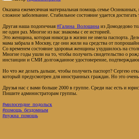
Оказана ежемесячная материальная помощь семье Осинкиных, н
сложное заболевание. Стабильное состояние удается достигать 
Другая наша подопечная
#Галина_Волошина
из Домодедово то
не один раз. Многие из вас знакомы с ее историей.
Это женщина, которая никогда в жизни не имела паспорта. Дело
мама забрала в Москву, где они жили на средства от попрошайн
Со временем состояние здоровья женщины ухудшилось на столько
Многие годы ушли на то, чтобы получить свидетельство о ро
инстанции и СМИ долгожданное удостоверение, подтверждающе
Но что же делать дальше, чтобы получить паспорт? Сергею отк
который предусмотрен для иностранных граждан. Но это очень
Друзья нас с вами больше 2000 в группе. Среди нас есть и ю
Пишите администраторам группы.
#милосердие_подольск
#помощь_бездомным
#нужна_помощь