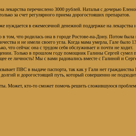
а лекарства перечислено 3000 рублей. Наталья с дочерью Елен
только за счет регулярного приема дорогостояших препаратов.
же нуждается в ежемесячной денежной поддержке на лекарства 
 в том, что родилась она в городе Ростове-на-Дону. Потом была
ичества и не имели своего угла. Когда мама умерла, Гале было 1
, что сейчас она с трудом себя обслуживает и почти не ходит.
ждении. Только в прошлом году помощник Галины Сергей сумел
е ее личность! Мы с вами радовались вместе с Галиной и Серг
азывает ПВС в выдаче паспорта, так как у Гали нет гражданства
 долгий и дорогостоящий путь, который совершенно не подходит
ристы. Может, кто-то сможет помочь решить сложившуюся пробле