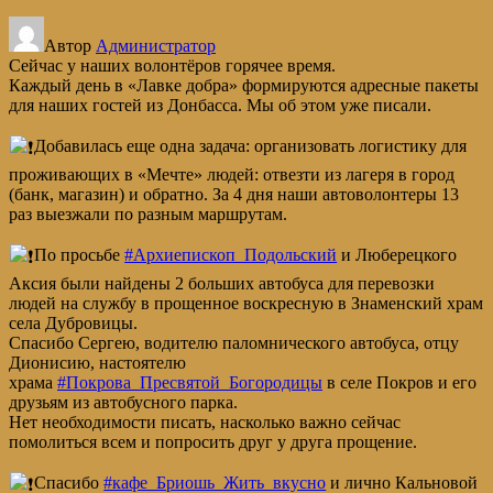
Автор
Администратор
Сейчас у наших волонтёров горячее время.
Каждый день в «Лавке добра» формируются адресные пакеты
для наших гостей из Донбасса. Мы об этом уже писали.
Добавилась еще одна задача: организовать логистику для
проживающих в «Мечте» людей: отвезти из лагеря в город
(банк, магазин) и обратно. За 4 дня наши автоволонтеры 13
раз выезжали по разным маршрутам.
По просьбе
#Архиепископ_Подольский
и Люберецкого
Аксия были найдены 2 больших автобуса для перевозки
людей на службу в прощенное воскресную в Знаменский храм
села Дубровицы.
Спасибо Сергею, водителю паломнического автобуса, отцу
Дионисию, настоятелю
храма
#Покрова_Пресвятой_Богородицы
в селе Покров и его
друзьям из автобусного парка.
Нет необходимости писать, насколько важно сейчас
помолиться всем и попросить друг у друга прощение.
Спасибо
#кафе_Бриошь_Жить_вкусно
и лично Кальновой