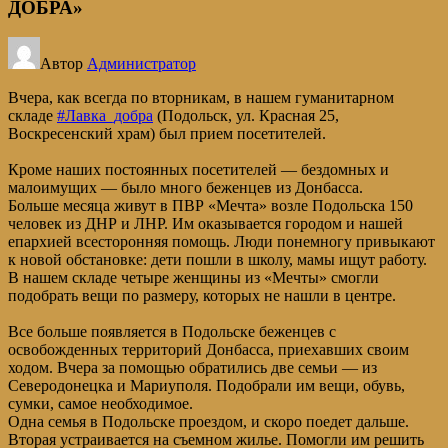
ДОБРА»
Автор
Администратор
Вчера, как всегда по вторникам, в нашем гуманитарном
складе
#Лавка_добра
(Подольск, ул. Красная 25,
Воскресенский храм) был прием посетителей.
Кроме наших постоянных посетителей — бездомных и
малоимущих — было много беженцев из Донбасса.
Больше месяца живут в ПВР «Мечта» возле Подольска 150
человек из ДНР и ЛНР. Им оказывается городом и нашей
епархией всесторонняя помощь. Люди понемногу привыкают
к новой обстановке: дети пошли в школу, мамы ищут работу.
В нашем складе четыре женщины из «Мечты» смогли
подобрать вещи по размеру, которых не нашли в центре.
Все больше появляется в Подольске беженцев с
освобожденных территорий Донбасса, приехавших своим
ходом. Вчера за помощью обратились две семьи — из
Северодонецка и Мариуполя. Подобрали им вещи, обувь,
сумки, самое необходимое.
Одна семья в Подольске проездом, и скоро поедет дальше.
Вторая устраивается на съемном жилье. Помогли им решить