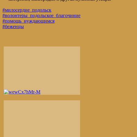
#милосердие_подольск
#волонтеры_подольское_благочиние
#помощь_нуждающимся
#беженцы