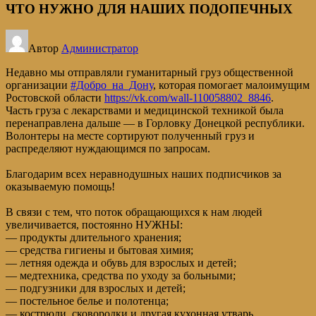
ЧТО НУЖНО ДЛЯ НАШИХ ПОДОПЕЧНЫХ
Автор
Администратор
Недавно мы отправляли гуманитарный груз общественной
организации
#Добро_на_Дону
, которая помогает малоимущим
Ростовской области
https://vk.com/wall-110058802_8846
.
Часть груза с лекарствами и медицинской техникой была
перенаправлена дальше — в Горловку Донецкой республики.
Волонтеры на месте сортируют полученный груз и
распределяют нуждающимся по запросам.
Благодарим всех неравнодушных наших подписчиков за
оказываемую помощь!
В связи с тем, что поток обращающихся к нам людей
увеличивается, постоянно НУЖНЫ:
— продукты длительного хранения;
— средства гигиены и бытовая химия;
— летняя одежда и обувь для взрослых и детей;
— медтехника, средства по уходу за больными;
— подгузники для взрослых и детей;
— постельное белье и полотенца;
— кострюли, сковородки и другая кухонная утварь.