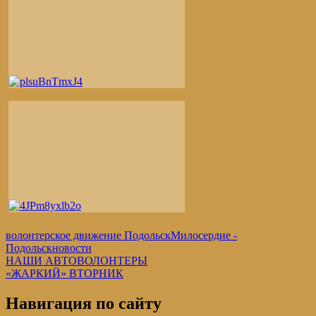
волонтерское движение Подольск
Милосердие -
Подольск
новости
Навигация
Предыдущая
НАШИ АВТОВОЛОНТЕРЫ
запись:
Следующая
«ЖАРКИЙ» ВТОРНИК
по
запись:
записям
Навигация по сайту