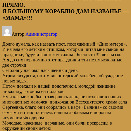
ПРЯМО.
Я БОЛЬШОМУ КОРАБЛЮ ДАМ НАЗВАНЬЕ —
«МАМА»!!!
Автор
Администратор
Долго думала, как назвать пост, посвящённый «Дню матери».
И начала его детским стишком, который читал мне сынок на
празднике, будучи в детском садике. Было это 35 лет назад..
А я до сих пор помню этот праздник и эти незамысловатые
две строчки.
Сегодня у нас был насыщенный день:
Утром литургия, потом волонтерский молебен, обсуждение
новых задач.
Потом поехали к нашей подопечной, молодой женщине
инвалиду, готовим ей подарок.
Ну и как можно было завершить день, не поздравив наших
многодетных мамочек, прихожанок Всехсвятского храма села
Сергеевка, благо они собрались в кафе «Былина» со своими
семьями и с настоятелем, нашим любимым и дорогим
игуменом Феодором.
Молодые, красивые, нарядные, они были прекрасны в
окружении своих деток!