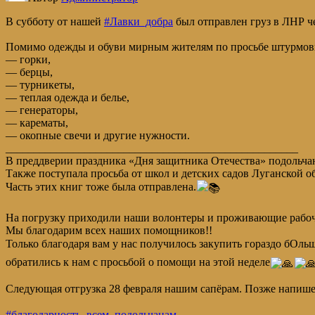
В субботу от нашей
#Лавки_добра
был отправлен груз в ЛНР че
Помимо одежды и обуви мирным жителям по просьбе штурмов
— горки,
— берцы,
— турникеты,
— теплая одежда и белье,
— генераторы,
— карематы,
— окопные свечи и другие нужности.
____________________________________________________
В преддверии праздника «Дня защитника Отечества» подольчан
Также поступала просьба от школ и детских садов Луганской о
Часть этих книг тоже была отправлена.
На погрузку приходили наши волонтеры и проживающие рабоч
Мы благодарим всех наших помощников!!
Только благодаря вам у нас получилось закупить гораздо бОл
обратились к нам с просьбой о помощи на этой неделе
Следующая отгрузка 28 февраля нашим сапёрам. Позже напишем
#благодарность_всем_подольчанам