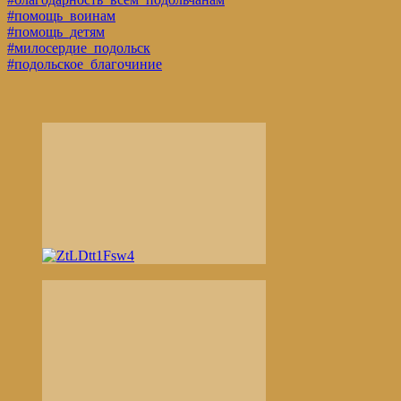
#помощь_воинам
#помощь_детям
#милосердие_подольск
#подольское_благочиние