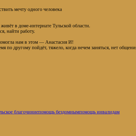
ствить мечту одного человека
живёт в доме-интернате Тульской области.
ся, найти работу.
помогла нам в этом — Анастасия И!
я по другому пойдёт, тяжело, когда нечем заняться, нет общен
льское благочиние
помощь бездомным
помощь инвалидам