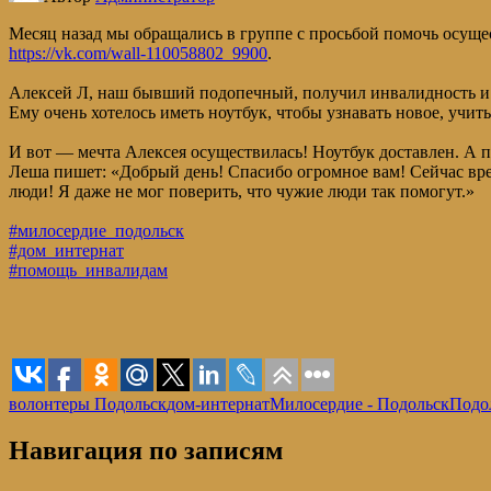
Месяц назад мы обращались в группе с просьбой помочь осуще
https://vk.com/wall-110058802_9900
.
Алексей Л, наш бывший подопечный, получил инвалидность и 
Ему очень хотелось иметь ноутбук, чтобы узнавать новое, учить
И вот — мечта Алексея осуществилась! Ноутбук доставлен. А 
Леша пишет: «Добрый день! Спасибо огромное вам! Сейчас врем
люди! Я даже не мог поверить, что чужие люди так помогут.»
#милосердие_подольск
#дом_интернат
#помощь_инвалидам
волонтеры Подольск
дом-интернат
Милосердие - Подольск
Подо
Навигация по записям