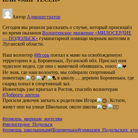
Автор
Администратор
Сегодня мы решили рассказать о случае, который произошёл
во время оказания
Волонтерское движение «МИЛОСЕРДИЕ
— ПОДОЛЬСК»
гуманитарной помощи мирным жителям в
Луганской области.
Наш волонтер
#Игорь
поехал к маме на освобожденную
территорию в д. Боровеньки, Луганской обл. Прислал нам
чудесное видео, где они с мамочкой обнявшись, поют.
Не зная, где наш волонтер, мы собирали спортивный
инвентарь
в школу…. деревни Боровеньки, где
снаряд попал в спортивный зал.
Инвентарь уже приехал в Ростов, спасибо волонтерам
#Доброго_ангела
.
Просили девочек заехать к родителям Игоря
. Кстати,
живут они на улице Школьная, около школы
#помощь_мирным_жителям
#милосердие_Подольск
#помощь_школьникам
#Боровеньки
#гимназия_Подольских_кур