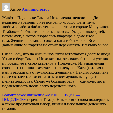
Автор
Администратор
Живёт в Подольске Тамара Николаевна, пенсионер. До
недавнего времени у нее все было хорошо: дети, муж,
любимая работа библиотекаря, квартира в городе Мичуринск
Тамбовской области, но все меняется… Умерли двое детей,
потом муж, а потом взорвалась квартира в доме из-за
газа. Женщина осталась совсем одна и без жилья. Все
дальнейшие мытарства не стоит перечислять. Их было много.
Слава Богу, что на жизненном пути встречаются добрые люди.
Узнав о беде Тамары Николаевны, отозвался бывший ученик
и поселил ее в свою квартиру в Подольске. Из управления
соцзащиты пришла замечательная девушка Катя (которая к
нам и рассказала о трудностях женщины). Пенсия оформлена,
но ее хватает только оплатить за коммунальные услуги и
купить лекарства. Самая же большая беда — одиночество и
подавленность после всего перенесенного.
Волонтерское движение «МИЛОСЕРДИЕ —
ПОДОЛЬСК»
передает Тамаре Николаевне слова поддержки,
а также продуктовый набор, книги и небольшую денежную
помощь.