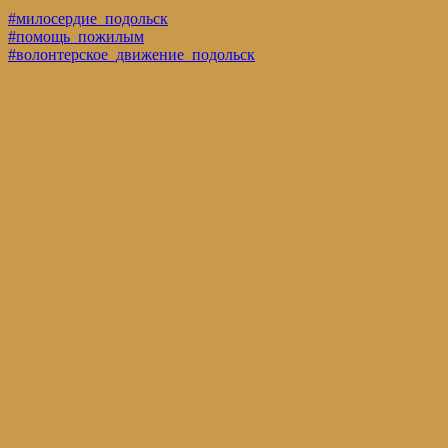
#милосердие_подольск
#помощь_пожилым
#волонтерское_движение_подольск