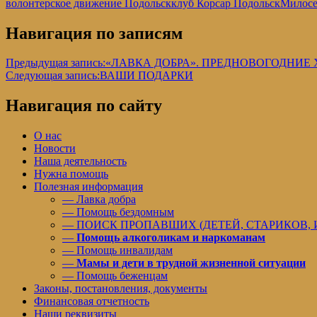
волонтерское движение Подольск
клуб Корсар Подольск
Милосе
Навигация по записям
Предыдущая запись:
«ЛАВКА ДОБРА». ПРЕДНОВОГОДНИЕ
Следующая запись:
ВАШИ ПОДАРКИ
Навигация по сайту
О нас
Новости
Наша деятельность
Нужна помощь
Полезная информация
— Лавка добра
— Помощь бездомным
— ПОИСК ПРОПАВШИХ (ДЕТЕЙ, СТАРИКОВ,
—
Помощь алкоголикам и наркоманам
— Помощь инвалидам
—
Мамы и дети в трудной жизненной ситуации
— Помощь беженцам
Законы, постановления, документы
Финансовая отчетность
Наши реквизиты