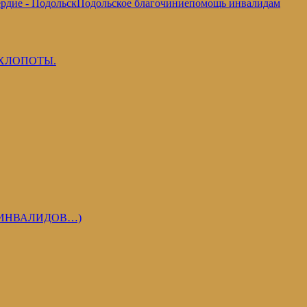
рдие - Подольск
Подольское благочиние
помощь инвалидам
 ХЛОПОТЫ.
 ИНВАЛИДОВ…)