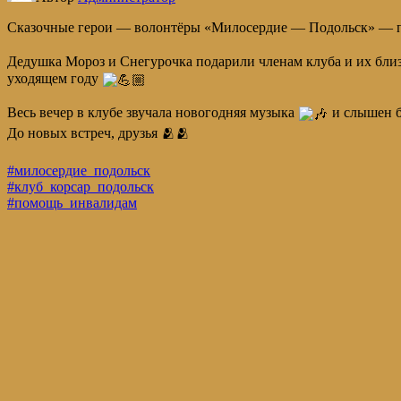
Сказочные герои — волонтёры «Милосердие — Подольск» — по
Дедушка Мороз и Снегурочка подарили членам клуба и их бли
уходящем году
Весь вечер в клубе звучала новогодняя музыка
и слышен б
До новых встреч, друзья 🫂🫂
#милосердие_подольск
#клуб_корсар_подольск
#помощь_инвалидам