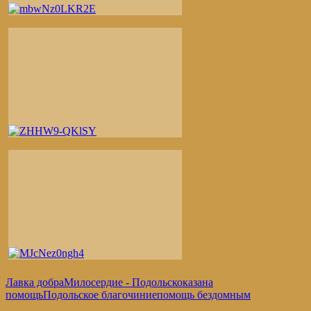
Лавка добра
Милосердие - Подольск
оказана
помощь
Подольское благочиние
помощь бездомным