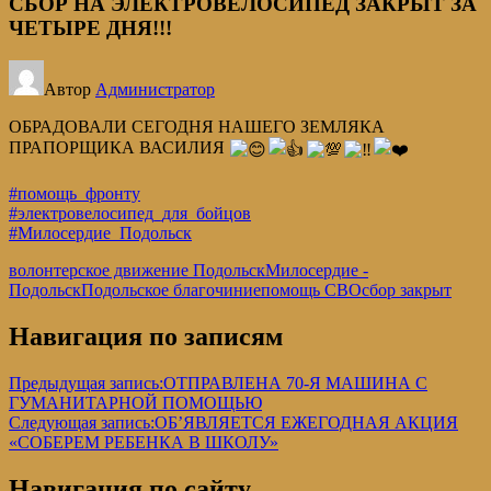
СБОР НА ЭЛЕКТРОВЕЛОСИПЕД ЗАКРЫТ ЗА
ЧЕТЫРЕ ДНЯ!!!
Автор
Администратор
ОБРАДОВАЛИ СЕГОДНЯ НАШЕГО ЗЕМЛЯКА
ПРАПОРЩИКА ВАСИЛИЯ
#помощь_фронту
#электровелосипед_для_бойцов
#Милосердие_Подольск
волонтерское движение Подольск
Милосердие -
Подольск
Подольское благочиние
помощь СВО
сбор закрыт
Навигация по записям
Предыдущая запись:
ОТПРАВЛЕНА 70-Я МАШИНА С
ГУМАНИТАРНОЙ ПОМОЩЬЮ
Следующая запись:
ОБ’ЯВЛЯЕТСЯ ЕЖЕГОДНАЯ АКЦИЯ
«СОБЕРЕМ РЕБЕНКА В ШКОЛУ»
Навигация по сайту