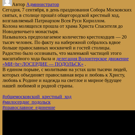
Автор
Администратор
Сегодня, 7 сентября, в день празднования Собора Московских
святых, в столице прошёл общегородской крестный ход,
возглавляемый Патриархом Всея Руси Кириллом.
Колона молящихся прошла от храма Христа Спасителя до
Новодевичьего монастыря.
Называлось предполагаемое количество крестоходцев — 20
тысяч человек. По факту на набережной собралось вдвое
больше православных москвичей и гостей столицы.
Радостно было осознавать, что маленькой частицей этого
масштабного хода была и
делегация Волонтерское движение
«МИ<br>ЛОСЕРДИЕ — ПОДОЛЬСК»
.
В едином порыве, с молитвами на устах шли тысячи людей,
которых объединяет православная вера и любовь к Христу,
любовь к Родине и надежда на светлое и мирное будущее
нашей любимой и родной страны.
#общемосковский_крестный_ход
#милосердие_подольск
#православное_единение