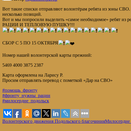
Вот такие списки отправляют волонтёрам ребята из зоны СВО. 
несколько позиций.
Вот и мы попросили выделить «самое необходимое» ребят из ре
РАЦИИ И ТЕПЛОВУЮ ПУШКУ!!!
СБОР С 5 ПО 15 ОКТЯБР️Я
Номер нашей волонтерской карты прежний:
5469 4000 3875 2387
Карта оформлена на Ларису Р.
Просим отправлять перевод с пометкой «Дар на СВО»
#помощь_фронту
#фронту_нужны_рации
#милосердие_подольск
Волонтерского движения Подольского благочиния
Милосердие 