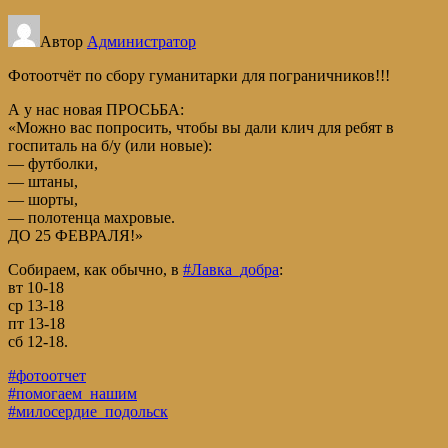
Автор
Администратор
Фотоотчёт по сбору гуманитарки для пограничников!!!
А у нас новая ПРОСЬБА:
«Можно вас попросить, чтобы вы дали клич для ребят в
госпиталь на б/у (или новые):
— футболки,
— штаны,
— шорты,
— полотенца махровые.
ДО 25 ФЕВРАЛЯ!»
Собираем, как обычно, в
#Лавка_добра
:
вт 10-18
ср 13-18
пт 13-18
сб 12-18.
#фотоотчет
#помогаем_нашим
#милосердие_подольск