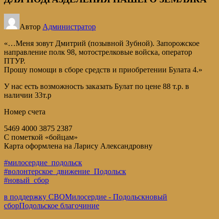
Автор
Администратор
«…Меня зовут Дмитрий (позывной Зубной). Запорожское
направление полк 98, мотострелковые войска, оператор
ПТУР.
Прошу помощи в сборе средств и приобретении Булата 4.»
У нас есть возможность заказать Булат по цене 88 т.р. в
наличии 33т.р
Номер счета
5469 4000 3875 2387
С пометкой «бойцам»
Карта оформлена на Ларису Александровну
#милосердие_подольск
#волонтерское_движение_Подольск
#новый_сбор
в поддержку СВО
Милосердие - Подольск
новый
сбор
Подольское благочиние