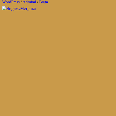
WordPress
/
Admiral
/
Вода