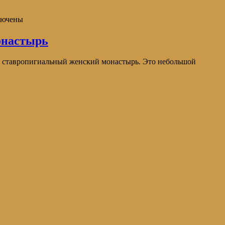
лючены
онастырь
й ставропигиальный женский монастырь. Это небольшой