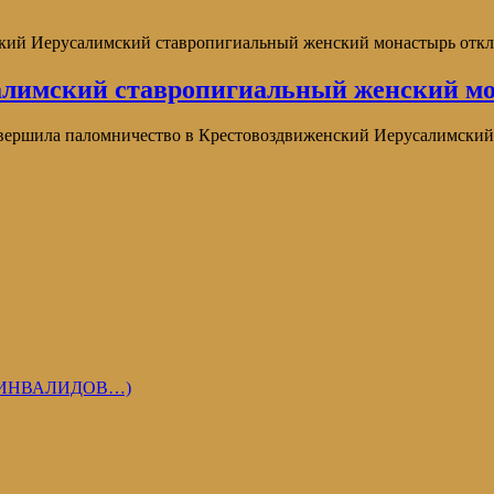
ский Иерусалимский ставропигиальный женский монастырь
отк
салимский ставропигиальный женский м
овершила паломничество в Крестовоздвиженский Иерусалимски
 ИНВАЛИДОВ…)