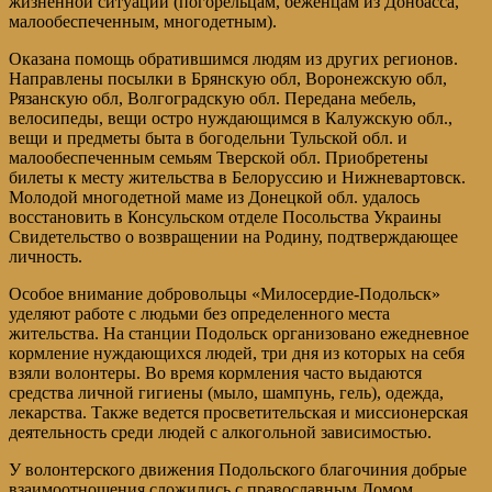
жизненной ситуации (погорельцам, беженцам из Донбасса,
малообеспеченным, многодетным).
Оказана помощь обратившимся людям из других регионов.
Направлены посылки в Брянскую обл, Воронежскую обл,
Рязанскую обл, Волгоградскую обл. Передана мебель,
велосипеды, вещи остро нуждающимся в Калужскую обл.,
вещи и предметы быта в богодельни Тульской обл. и
малообеспеченным семьям Тверской обл. Приобретены
билеты к месту жительства в Белоруссию и Нижневартовск.
Молодой многодетной маме из Донецкой обл. удалось
восстановить в Консульском отделе Посольства Украины
Свидетельство о возвращении на Родину, подтверждающее
личность.
Особое внимание добровольцы «Милосердие-Подольск»
уделяют работе с людьми без определенного места
жительства. На станции Подольск организовано ежедневное
кормление нуждающихся людей, три дня из которых на себя
взяли волонтеры. Во время кормления часто выдаются
средства личной гигиены (мыло, шампунь, гель), одежда,
лекарства. Также ведется просветительская и миссионерская
деятельность среди людей с алкогольной зависимостью.
У волонтерского движения Подольского благочиния добрые
взаимоотношения сложились с православным Домом