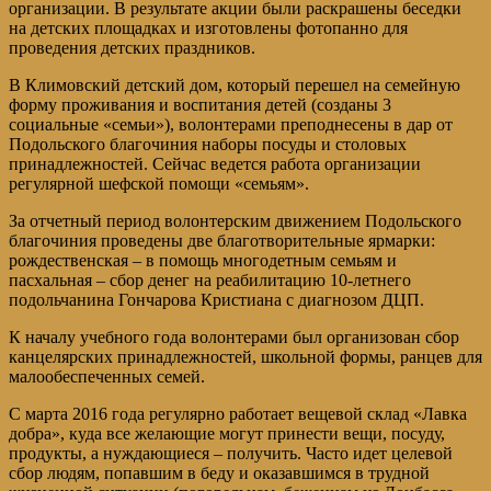
организации. В результате акции были раскрашены беседки
на детских площадках и изготовлены фотопанно для
проведения детских праздников.
В Климовский детский дом, который перешел на семейную
форму проживания и воспитания детей (созданы 3
социальные «семьи»), волонтерами преподнесены в дар от
Подольского благочиния наборы посуды и столовых
принадлежностей. Сейчас ведется работа организации
регулярной шефской помощи «семьям».
За отчетный период волонтерским движением Подольского
благочиния проведены две благотворительные ярмарки:
рождественская – в помощь многодетным семьям и
пасхальная – сбор денег на реабилитацию 10-летнего
подольчанина Гончарова Кристиана с диагнозом ДЦП.
К началу учебного года волонтерами был организован сбор
канцелярских принадлежностей, школьной формы, ранцев для
малообеспеченных семей.
С марта 2016 года регулярно работает вещевой склад «Лавка
добра», куда все желающие могут принести вещи, посуду,
продукты, а нуждающиеся – получить. Часто идет целевой
сбор людям, попавшим в беду и оказавшимся в трудной