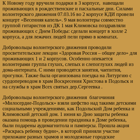
К Новому году вручили подарки в 3 корпусе, навещали
проживающих в рождественские и пасхальные дни. Силами
волонтерского движения 07.03.16 во 2 корпусе КДИ провели
концерт «Весенняя капель». 9 мая волонтеры совместно
группой гитаристов из ДК 1 мая Климовска поздравляли
проживающих с Днем Победы: сделали концерт в холле 2
корпуса, а для лежачих людей пели прямо в комнатах.
Добровольцы волонтерского движения проводили
просветительские лекции «Здоровая Россия – общее дело» для
проживающих 1 и 2 корпусов. Особенно опекается
волонтерами группа глухих, слепых и слепоглухих людей из
дома-интерната. С ними проводятся занятия, чаепития,
прогулки. Также была организована поездка на Литургию с
сурдопереводом в храм Воскресения Христова в Подольск и
на службы в храм Всех святых дер.Сергеевка .
Добровольцы волонтерского движения благочиния
«Милосердие-Подольск» взяли шефство над такими детскими
социальными учреждениями, как Подольский Дом ребенка и
Климовский детский дом. 1 июня ко Дню защиты ребенка
оказана помощь в проведении праздника в Доме ребенка,
были подарены аудимагнитола и памперсы. Прошла акция
«Раскрась ребенку будни», в которой приняли участие
прихожане разных храмов и молодежные городские