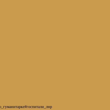
_по_гуманитарке#госпитали_лнр