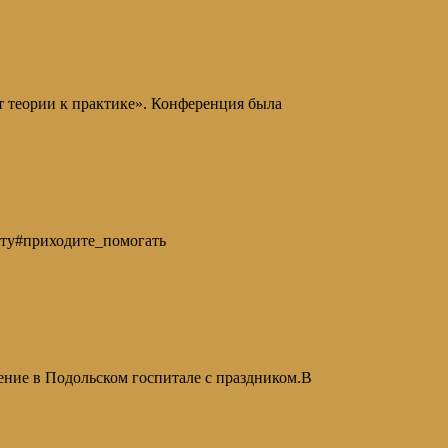
т теории к практике». Конференция была
ту#приходите_помогать
чение в Подольском госпитале с праздником.В