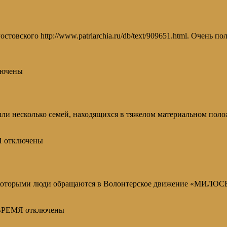
товского http://www.patriarchia.ru/db/text/909651.html. Очень 
ючены
или несколько семей, находящихся в тяжелом материальном полож
И
отключены
с которыми люди обращаются в Волонтерское движение «МИЛО
ВРЕМЯ
отключены