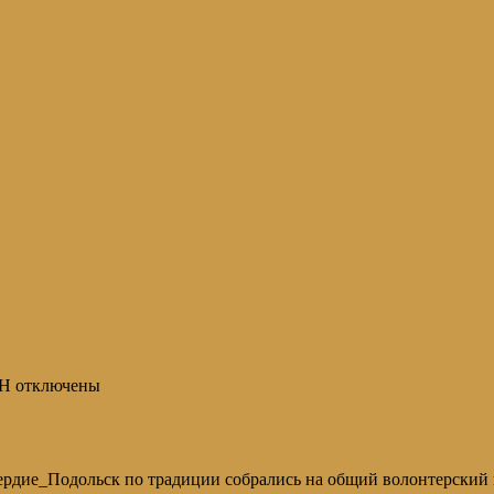
ЕН
отключены
осердие_Подольск по традиции собрались на общий волонтерски