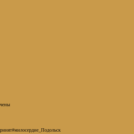
чены
_принят#милосердие_Подольск