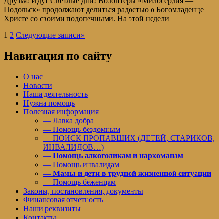
Друзья! Идут Светлые дни! Волонтеры «Милосердия —
Подольск» продолжают делиться радостью о Богомладенце
Христе со своими подопечными. На этой недели
1
2
Следующие записи
»
Навигация по сайту
О нас
Новости
Наша деятельность
Нужна помощь
Полезная информация
— Лавка добра
— Помощь бездомным
— ПОИСК ПРОПАВШИХ (ДЕТЕЙ, СТАРИКОВ,
ИНВАЛИДОВ…)
—
Помощь алкоголикам и наркоманам
— Помощь инвалидам
—
Мамы и дети в трудной жизненной ситуации
— Помощь беженцам
Законы, постановления, документы
Финансовая отчетность
Наши реквизиты
Контакты