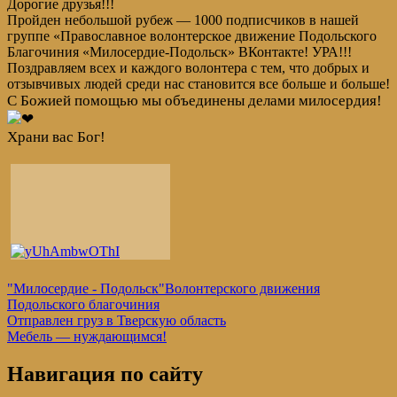
Дорогие друзья!!!
Пройден небольшой рубеж — 1000 подписчиков в нашей
группе «Православное волонтерское движение Подольского
Благочиния «Милосердие-Подольск» ВКонтакте! УРА!!!
Поздравляем всех и каждого волонтера с тем, что добрых и
отзывчивых людей среди нас становится все больше и больше!
С Божией помощью мы объединены делами милосердия!
Храни вас Бог!
"Милосердие - Подольск"
Волонтерского движения
Подольского благочиния
Навигация
Предыдущая
Отправлен груз в Тверскую область
запись:
Следующая
Мебель — нуждающимся!
по
запись:
записям
Навигация по сайту