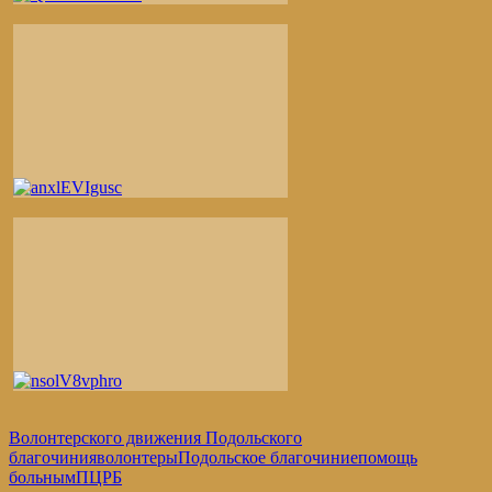
Волонтерского движения Подольского
благочиния
волонтеры
Подольское благочиние
помощь
больным
ПЦРБ