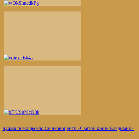
нужна помощь
село Сынково
центр «Святой князь Владимир»