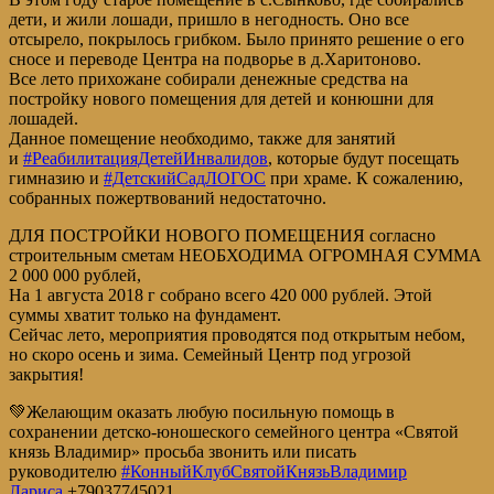
дети, и жили лошади, пришло в негодность. Оно все
отсырело, покрылось грибком. Было принято решение о его
сносе и переводе Центра на подворье в д.Харитоново.
Все лето прихожане собирали денежные средства на
постройку нового помещения для детей и конюшни для
лошадей.
Данное помещение необходимо, также для занятий
и
#РеабилитацияДетейИнвалидов
, которые будут посещать
гимназию и
#ДетскийСадЛОГОС
при храме. К сожалению,
собранных пожертвований недостаточно.
ДЛЯ ПОСТРОЙКИ НОВОГО ПОМЕЩЕНИЯ согласно
строительным сметам НЕОБХОДИМА ОГРОМНАЯ СУММА
2 000 000 рублей,
На 1 августа 2018 г собрано всего 420 000 рублей. Этой
суммы хватит только на фундамент.
Сейчас лето, мероприятия проводятся под открытым небом,
но скоро осень и зима. Семейный Центр под угрозой
закрытия!
💚Желающим оказать любую посильную помощь в
сохранении детско-юношеского семейного центра «Святой
князь Владимир» просьба звонить или писать
руководителю
#КонныйКлубСвятойКнязьВладимир
Лариса
+79037745021