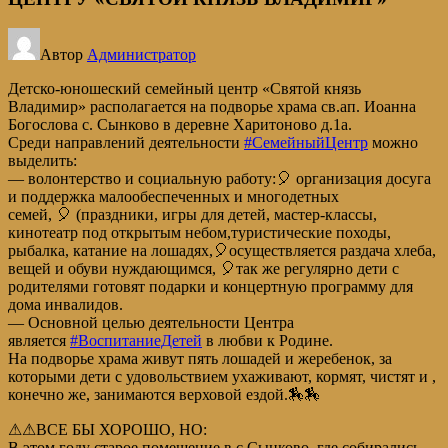
Автор
Администратор
Детско-юношеский семейный центр «Святой князь
Владимир» располагается на подворье храма св.ап. Иоанна
Богослова с. Сынково в деревне Харитоново д.1а.
Среди направлений деятельности
#CемейныйЦентр
можно
выделить:
— волонтерство и социальную работу:🎈 организация досуга
и поддержка малообеспеченных и многодетных
семей, 🎈 (праздники, игры для детей, мастер-классы,
кинотеатр под открытым небом,туристические походы,
рыбалка, катание на лошадях,🎈осуществляется раздача хлеба,
вещей и обуви нуждающимся, 🎈так же регулярно дети с
родителями готовят подарки и концертную программу для
дома инвалидов.
— Основной целью деятельности Центра
является
#ВоспитаниеДетей
в любви к Родине.
На подворье храма живут пять лошадей и жеребенок, за
которыми дети с удовольствием ухаживают, кормят, чистят и ,
конечно же, занимаются верховой ездой.🏇🏇
⚠⚠ВСЕ БЫ ХОРОШО, НО:
В этом году старое помещение в с.Сынково, где собирались