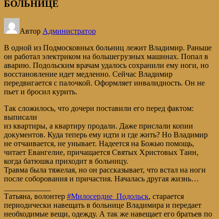
БОЛЬНИЦЕ
Автор
Администратор
В одной из Подмосковных больниц лежит Владимир. Раньше
он работал электриком на большегрузных машинах. Попал в
аварию. Подольским врачам удалось сохранили ему ноги, но
восстановление идет медленно. Сейчас Владимир
передвигается с палочкой. Оформляет инвалидность. Он не
пьет и бросил курить.
Так сложилось, что дочери поставили его перед фактом:
выписали
из квартиры, а квартиру продали. Даже прислали копии
документов. Куда теперь ему идти и где жить? Но Владимир
не отчаивается, не унывает. Надеется на Божью помощь,
читает Евангелие, причащается Святых Христовых Таин,
когда батюшка приходит в больницу.
Травма была тяжелая, но он рассказывает, что встал на ноги
после соборования и причастия. Началась другая жизнь…
____________
Татьяна, волонтер
#Милосердие_Подольск
, старается
периодически навещать в больнице Владимира и передает
необходимые вещи, одежду. А так же навещает его братьев по