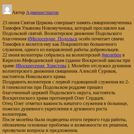
Автор
Администратор
23 июня Святая Церковь совершает память священномученика
Тимофея Ульянова Новомученика, который прославлен как
Подольской святой. Волонтерское движение Подольского
благочиния
#Милосердие_Подольск
особо почитает свмчн
Тимофея и молится ему как Покровителю больничного
служения, одного из направлений работы добровольцев.
22 июня волонтеры собрались на волонтерский
#молебен
в
Кирилло-Мефодиевский храм (здание Воскресной школы при
храме
#Воскресения_Христова
). Молебен отслужил духовник
волонтерского движения священник Алексий Суриков,
настоятель Никольского храма.
Поздравить волонтеров с первой годовщиной служения во 2-
й гинекологии при Подольском роддоме пришел
благочинный церквей Подольского округа, настоятель
Воскресенского храма протоиерей Олег Сердцев.
Отец Олег отметил важность начатого служения в больнице,
пожелал душевного укрепления и духовного роста
волонтерам.
После молебна были подведены итоги первого года работы,
обозначены основные проблемы и возможности их решения,
прозвучали вопросы и предложения.