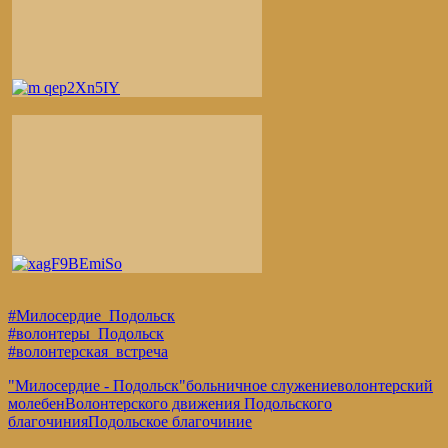
#Милосердие_Подольск
#волонтеры_Подольск
#волонтерская_встреча
"Милосердие - Подольск"
больничное служение
волонтерский
молебен
Волонтерского движения Подольского
благочиния
Подольское благочиние