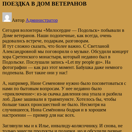
ПОЕЗДКА В ДОМ ВЕТЕРАНОВ
Автор
Администратор
Сегодня волонтеры «Милосердие — Подольск» побывали в
Доме ветеранов. Наши подопечные, как всегда, очень
радовались встрече, подаркам, разговорам.
И тут сложно сказать, что более важно. С Светланой
Александровной мы поговорили о музыке. Обсудили концерт
хора Сретенского монастыря, который недавно был в
Подольске. Послушали запись «Let my people go». На
фотографии — как раз этот момент. Бабушка даже немного
подпевала. Вот такие они у нас!
А, например, Нине Семеновне нужно было посоветоваться с
нами по бытовым вопросам. У нее недавно было
«приключение»: из-за скачка давления она упала и разбила
лоб. Даже зашивали в травмпункте. Хотелось бы, чтобы
больше таких происшествий не было. Несмотря на
случившееся, Нина Семёновна бодрая и в хорошем
настроении — пример для нас всех.
Заглянули мы и к Илье, инвалиду-колясочнику. И снова, не
только занесли продукты и подарки, но и обсудили разные