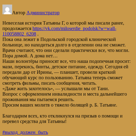
Автор
Администратор
Невеселая история Татьяны Г, о которой мы писали ранее,
продолжается
https://vk.com/miloserdie_podolsk?w=wall-
110058802_6208
.
Пока она лежит в Подольской городской клинической
больнице, но находиться долго в отделении она не сможет.
Врачи считают, что они сделали практически все, что могли.
Пора домой. А дома нет…
Наши волонтёры приносят все, что наша подопечная просит:
мази, перекись, бинты, детское питание, одежду. Сегодня ей
передали дар от Ирины, — планшет, провели краткий
обучающий курс по пользованию. Татьяна теперь сможет
смотреть фильмы, писать сообщения, читать.
«Даже жить захотелось», — услышали мы от Тани.
Вопрос с оформлением инвалидности и места дальнейшего
проживания мы пытаемся решить.
Просим ваших молитв о тяжело болящей р. Б. Татьяне.
Благодарим всех, кто откликнулся на призыв о помощи и
перевел средства для Татьяны!
#выход_должен_быть