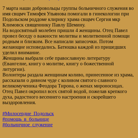
7 марта наши добровольцы группы больничного служения во
имя свщмч Тимофея Ульянова помогали в гинекологии при
Подольском роддоме клирику храма свщмч Сергия мкр
Климовск священнику Павлу Шемину.
На водосвятный молебен пришли 4 женщины. Отец Павел
провел беседу о важности молитвы и молитвенной помощи
родным и близким. Все написали записочки. Потом
желающие исповедались. Батюшка каждой из пришедших
уделил внимание.
Женщины выбрали себе православную литературу
(Евангелие, книгу о молитве, книгу о божественной
литургии).
Волонтеры раздала женщинам коливо, принесенное из храма,
рассказали о дивном чуде с коливом святого славного
великомученика Феодора Тирона, о женах мироносицах.
Отец Павел окропил всех святой водой, пожелав крепкого
духа, радостного весеннего настроения и скорейшего
выздоровления.
#Милосердие_Подольск
#помощь_в_больнице
#больничное_служение