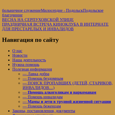
больничное служение
Милосердие - Подольск
Подольское
благочиние
Навигация
Предыдущая
ВЕСНА НА СЕРПУХОВСКОЙ УЛИЦЕ
запись:
Следующая
ПРАЗДНИЧНАЯ ВСТРЕЧА КИНОКЛУБА В ИНТЕРНАТЕ
по
запись:
ДЛЯ ПРЕСТАРЕЛЫХ И ИНВАЛИДОВ
записям
Навигация по сайту
О нас
Новости
Наша деятельность
Нужна помощь
Полезная информация
— Лавка добра
— Помощь бездомным
— ПОИСК ПРОПАВШИХ (ДЕТЕЙ, СТАРИКОВ,
ИНВАЛИДОВ…)
—
Помощь алкоголикам и наркоманам
— Помощь инвалидам
—
Мамы и дети в трудной жизненной ситуации
— Помощь беженцам
Законы, постановления, документы