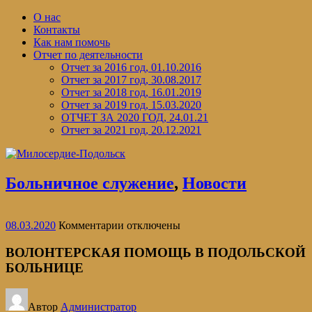
Перейти
О нас
к
Контакты
содержимому
Как нам помочь
Отчет по деятельности
Отчет за 2016 год, 01.10.2016
Отчет за 2017 год, 30.08.2017
Отчет за 2018 год, 16.01.2019
Отчет за 2019 год, 15.03.2020
ОТЧЕТ ЗА 2020 ГОД, 24.01.21
Отчет за 2021 год, 20.12.2021
Больничное служение
,
Новости
к
08.03.2020
Комментарии
отключены
записи
ВОЛОНТЕРСКАЯ
ВОЛОНТЕРСКАЯ ПОМОЩЬ В ПОДОЛЬСКОЙ
ПОМОЩЬ
БОЛЬНИЦЕ
В
ПОДОЛЬСКОЙ
БОЛЬНИЦЕ
Автор
Администратор