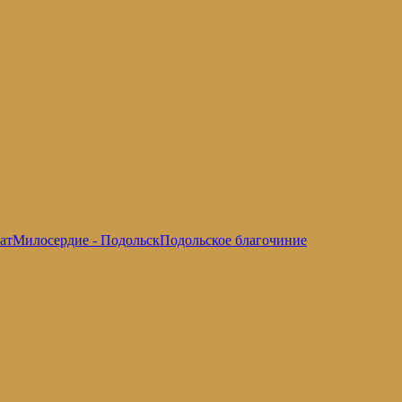
ат
Милосердие - Подольск
Подольское благочиние