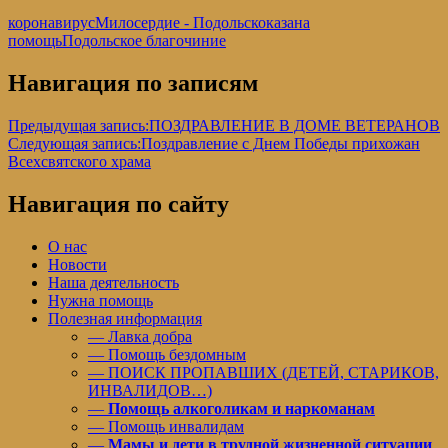
коронавирус
Милосердие - Подольск
оказана
помощь
Подольское благочиние
Навигация по записям
Предыдущая запись:
ПОЗДРАВЛЕНИЕ В ДОМЕ ВЕТЕРАНОВ
Следующая запись:
Поздравление с Днем Победы прихожан
Всехсвятского храма
Навигация по сайту
О нас
Новости
Наша деятельность
Нужна помощь
Полезная информация
— Лавка добра
— Помощь бездомным
— ПОИСК ПРОПАВШИХ (ДЕТЕЙ, СТАРИКОВ,
ИНВАЛИДОВ…)
—
Помощь алкоголикам и наркоманам
— Помощь инвалидам
—
Мамы и дети в трудной жизненной ситуации