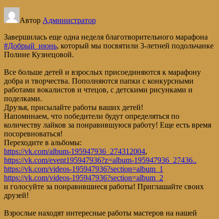
Автор
Администратор
Завершилась еще одна неделя благотворительного марафона
#Добрый_июнь
, который мы посвятили 3-летней подольчанке
Полине Кузнецовой.
Все больше детей и взрослых присоединяются к марафону
добра и творчества. Пополняются папки с конкурсными
работами вокалистов и чтецов, с детскими рисунками и
поделками.
Друзья, присылайте работы ваших детей!
Напоминаем, что победители будут определяться по
количеству лайков за понравившуюся работу! Еще есть время
посоревноваться!
Переходите в альбомы:
https://vk.com/album-195947936_274312004
,
https://vk.com/event195947936?z=album-195947936_27436..
https://vk.com/videos-195947936?section=album_1
https://vk.com/videos-195947936?section=album_2
и голосуйте за понравившиеся работы! Приглашайте своих
друзей!
Взрослые находят интересные работы мастеров на нашей