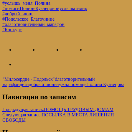
#услышь_меня_Полина
#помогиПолинеКузнецовойуслышатьмир
#добрый_июнь
#Подольское_Благочиние
#благотворительный_марафон
#Конкурс
"Милосердие - Подольск"
благотворительный
марафон
дети
добрый июнь
нужна помощь
Полина Кузнецова
Навигация по записям
Предыдущая запись:
ПОМОЩЬ ТРУДОВЫМ ДОМАМ
Следующая запись:
ПОСЫЛКА В МЕСТА ЛИШЕНИЯ
СВОБОДЫ