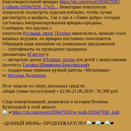
благотворительной ярмарке
https://vk.com/event195947936?
z=album-195947936_27431..
. Некоторые покупатели
попросили посмотреть изделия поближе, чтобы лучше
рассмотреть и выбрать. Так у нас в «Лавке добра» сегодня
состоялась импровизированная ярмарка-продажа.
Сообщаем, что кружки с
хештегом
#услышь_меня_Полина
закончились, меньше стало
вязаных игрушек, но ярмарка постоянно пополняется.
Обращаем ваше внимание на уникальные предложения:
— сертификаты на проведение праздника
(аниматоры
#Светоч
«);
— авторские диски
#Добрые_песни
для детей с минусовками
(поэтесса
Татьяна Шемякина-Бородянская
);
— подарочные пряники ручной работы «Мультяшки»
от
Наталья Дедюхина
Итог недели по сбору денежных средств:
общая сумма поступлений с 02.06-21.06.2020 : 56.300 руб.
Сбор пожертвований, реквизиты и история Полины
Кузнецовой в этой записи:
https://vk.com/event195947936?w=wall-195947936_4/all
«ДОБРЫЙ ИЮНЬ» ПРОДОЛЖАЕТСЯ!!!