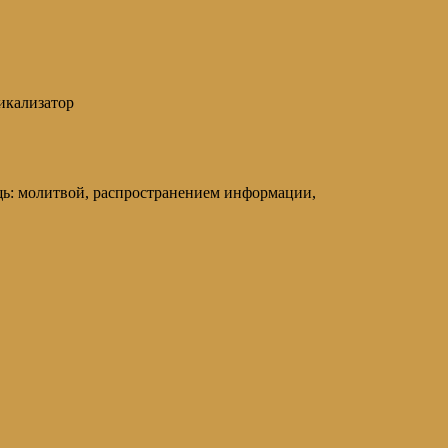
икализатор
щь: молитвой, распространением информации,