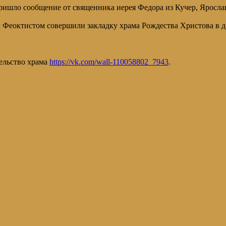
ишло сообщение от священника иерея Федора из Кучер, Ярослав
м Феоктистом совершили закладку храма Рождества Христова в д
тельство храма
https://vk.com/wall-110058802_7943
.