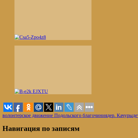
волонтерское движение Подольского благочиния
дер. Качуры
де
Навигация по записям